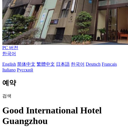
PC 버전
한국어
English
简体中文
繁體中文
日本語
한국어
Deutsch
Français
Italiano
Русский
예약
검색
Good International Hotel
Guangzhou