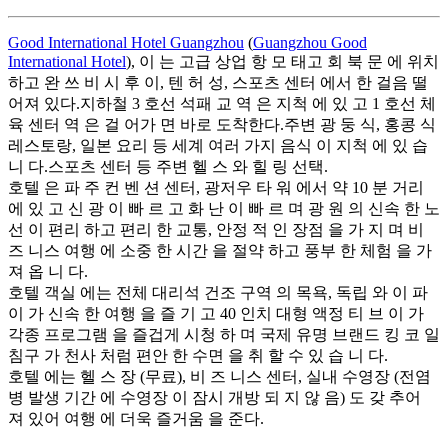
Good International Hotel Guangzhou
(
Guangzhou Good
International Hotel
), 이 는 고급 상업 항 모 태고 회 북 문 에 위치
하고 완 쓰 비 시 후 이, 텐 허 성, 스포츠 센터 에서 한 걸음 떨
어져 있다.지하철 3 호선 석패 교 역 은 지척 에 있 고 1 호선 체
육 센터 역 은 걸 어가 면 바로 도착한다.주변 광 둥 식, 홍콩 식
레스토랑, 일본 요리 등 세계 여러 가지 음식 이 지척 에 있 습
니 다.스포츠 센터 등 주변 헬 스 와 힐 링 선택.
호텔 은 파 주 컨 벤 션 센터, 광저우 타 워 에서 약 10 분 거리
에 있 고 신 광 이 빠 르 고 화 난 이 빠 르 며 광 원 의 신속 한 노
선 이 편리 하고 편리 한 교통, 안정 적 인 장점 을 가 지 며 비
즈 니스 여행 에 소중 한 시간 을 절약 하고 풍부 한 체험 을 가
져 옵 니 다.
호텔 객실 에는 전체 대리석 건조 구역 의 목욕, 독립 와 이 파
이 가 신속 한 여행 을 즐 기 고 40 인치 대형 액정 티 브 이 가
각종 프로그램 을 즐겁게 시청 하 며 국제 유명 브랜드 킹 코 일
침구 가 천사 처럼 편안 한 수면 을 취 할 수 있 습 니 다.
호텔 에는 헬 스 장 (무료), 비 즈 니스 센터, 실내 수영장 (전염
병 발생 기간 에 수영장 이 잠시 개방 되 지 않 음) 도 갖 추어
져 있어 여행 에 더욱 즐거움 을 준다.